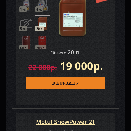
1 л.
4 л.
5 л.
20 л.
60 л.
208 л.
20 л.
Объем:
19 000р.
22 000р.
В КОРЗИНУ
Motul SnowPower 2T