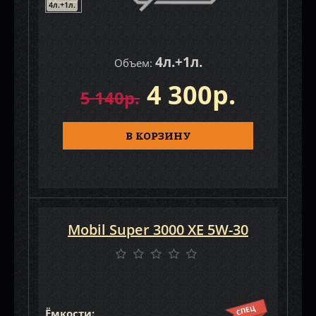
4л.+1л.
4л.+1л.
Объем:
4 300р.
5 140р.
В КОРЗИНУ
Mobil Super 3000 XE 5W-30
СПЕЦ
Ёмкости: