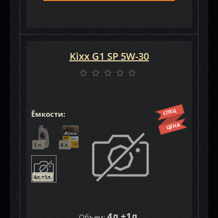
Kixx G1 SP 5W-30
СПЕЦ
Ёмкости:
ЦЕНА
1 л.
4 л.
4л.+1л.
4л.+1л.
Объем: